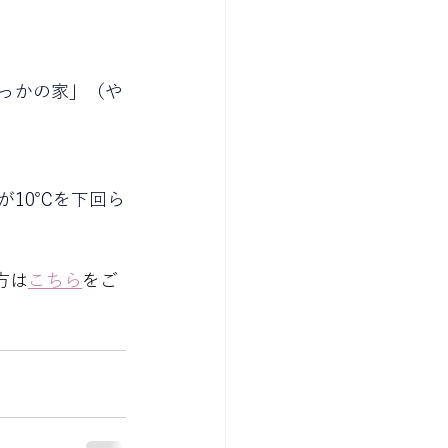
っかの家」（や
が10℃を下回ら
方は
こちら
をご