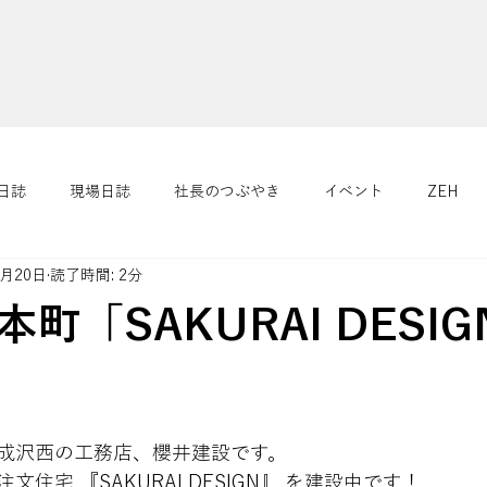
日誌
現場日誌
社長のつぶやき
イベント
ZEH
1月20日
読了時間: 2分
４つの健康
リフォーム/リノベーション
さくらニュース
町「SAKURAI DESI
成沢西の工務店、櫻井建設です。
住宅 『SAKURAI DESIGN』 を建設中です！ 