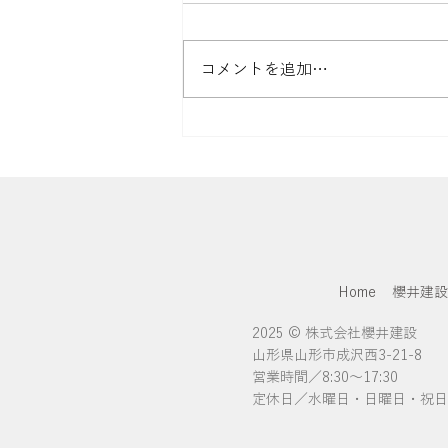
コメントを追加…
【施工レポート①】山形市で
MOBILE ARCHI初！4連棟木
造コンテナハウスの据付工事
に密着
Home
櫻井建
2025 © 株式会社櫻井建設
山形県山形市成沢西3-21-8
営業時間／8:30〜17:30
定休日／水曜日・日曜日・祝