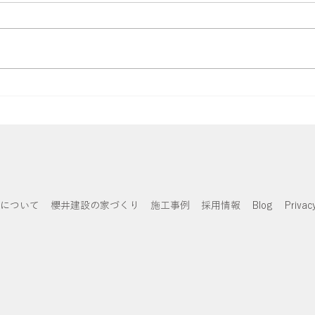
【施工レポート #2】建て方
【施
工事がスタート！家の骨組み
を執
が完成する3日間｜『四季を
愛で
愛で、見守り、住み継ぐ家』
設について
櫻井建設の家づくり
施工事例
採用情報
Blog
Privacy
日