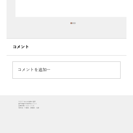
コメント
コメントを追加…
【施工レポート #2】建て方工事がスター
2025 © 株式会社櫻井建設
ト！家の骨組みが完成する3日間｜『四季
山形県山形市成沢西3-21-8
営業時間／8:30〜17:30
定休日／水曜日・日曜日・祝日
を愛で、見守り、住み継ぐ家』