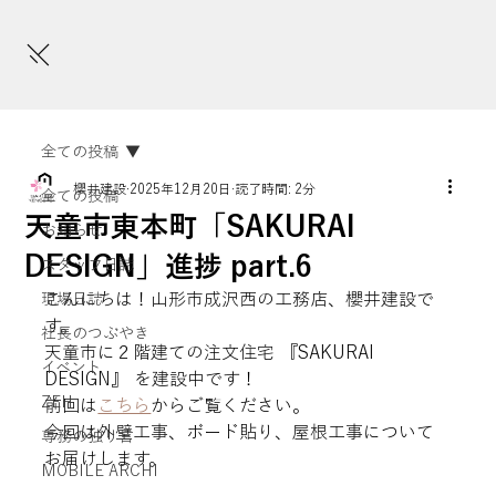
全ての投稿
櫻井建設
2025年12月20日
読了時間: 2分
全ての投稿
天童市東本町「SAKURAI
お知らせ
DESIGN」進捗 part.6
スタッフ日誌
こんにちは！山形市成沢西の工務店、櫻井建設で
現場日誌
す。
社長のつぶやき
天童市に２階建ての注文住宅 『SAKURAI 
イベント
DESIGN』 を建設中です！ 
ZEH
前回は
こちら
からご覧ください。
今回は外壁工事、ボード貼り、屋根工事について
専務の独り言
お届けします。
MOBILE ARCHI