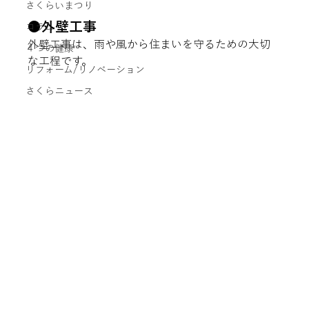
さくらいまつり
●外壁工事
コラム
外壁工事は、雨や風から住まいを守るための大切
４つの健康
な工程です。
リフォーム/リノベーション
さくらニュース