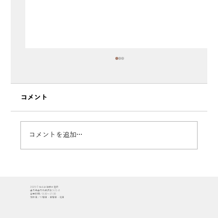
コメント
コメントを追加…
【施工レポート #1】地鎮祭を執り行いま
2025 © 株式会社櫻井建設
した｜『四季を愛で、見守り、住み継ぐ
山形県山形市成沢西3-21-8
営業時間／8:30〜17:30
定休日／水曜日・日曜日・祝日
家』