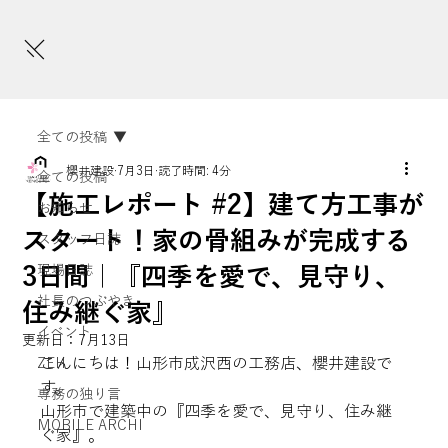
全ての投稿
櫻井建設
7月3日
読了時間: 4分
全ての投稿
【施工レポート #2】建て方工事が
お知らせ
スタート！家の骨組みが完成する
スタッフ日誌
3日間｜『四季を愛で、見守り、
現場日誌
社長のつぶやき
住み継ぐ家』
イベント
更新日：
7月13日
こんにちは！山形市成沢西の工務店、櫻井建設で
ZEH
す。
専務の独り言
山形市で建築中の『四季を愛で、見守り、住み継
MOBILE ARCHI
ぐ家』。