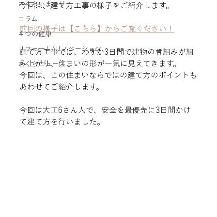
さくらいまつり
今回は、建て方工事の様子をご紹介します。
コラム
前回の様子は【こちら】からご覧ください！
４つの健康
リフォーム/リノベーション
建て方工事では、わずか3日間で建物の骨組みが組
み上がり、住まいの形が一気に見えてきます。
さくらニュース
今回は、この住まいならではの建て方のポイントも
あわせてご紹介します。
今回は大工6さん人で、安全を最優先に3日間かけ
て建て方を行いました。