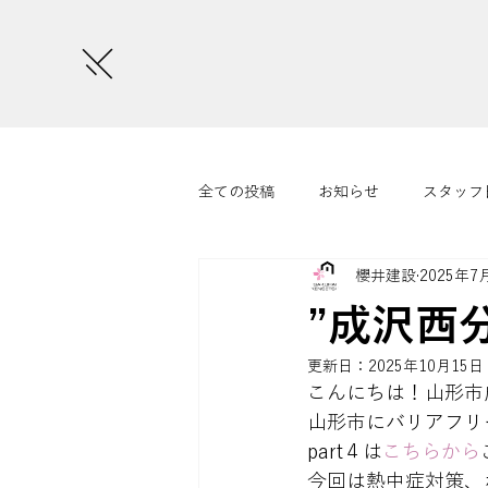
全ての投稿
お知らせ
スタッフ
櫻井建設
2025年7
さくらいまつり
コラム
”成沢西分
更新日：
2025年10月15日
こんにちは！山形市
山形市にバリアフリ
part４は
こちらから
今回は熱中症対策、