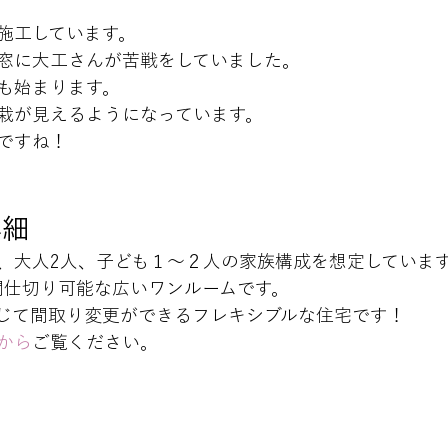
施工しています。

窓に大工さんが苦戦をしていました。
も始まります。

栽が見えるようになっています。

ですね！

！
詳細
、大人2人、子ども１～２人の家族構成を想定していま
、間仕切り可能な広いワンルームです。

じて間取り変更ができるフレキシブルな住宅です！

から
ご覧ください。