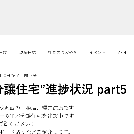
日誌
現場日誌
社長のつぶやき
イベント
ZEH
月10日
読了時間: 2分
４つの健康
リフォーム/リノベーション
さくらニュース
譲住宅”進捗状況 part5
成沢西の工務店、櫻井建設です。
ーの平屋分譲住宅を建設中です。

ご覧ください！

ボード貼りなどご紹介します。