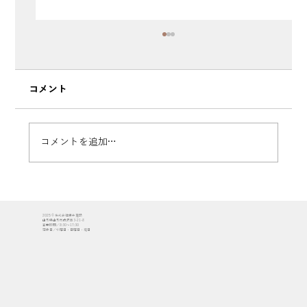
コメント
コメントを追加…
【山形市落合町】住宅展示場「やま・は
2025 © 株式会社櫻井建設
ぴ」グランドオープン！2日間で146組351
山形県山形市成沢西3-21-8
営業時間／8:30〜17:30
定休日／水曜日・日曜日・祝日
名の皆さまにご来場いただきました