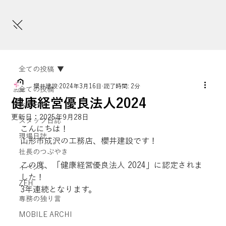
全ての投稿
櫻井建設
2024年3月16日
読了時間: 2分
全ての投稿
健康経営優良法人2024
お知らせ
更新日：
2025年9月28日
スタッフ日誌
こんにちは！

現場日誌
山形市成沢の工務店、櫻井建設です！

社長のつぶやき
この度、「健康経営優良法人 2024」に認定されま
イベント
した！

ZEH
3年連続となります。
専務の独り言
MOBILE ARCHI