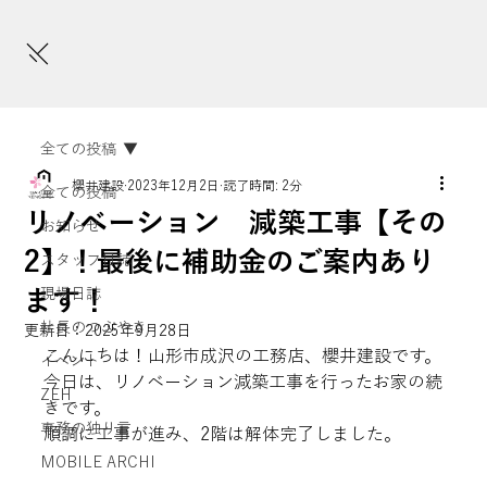
全ての投稿
櫻井建設
2023年12月2日
読了時間: 2分
全ての投稿
リノベーション 減築工事【その
お知らせ
2】！最後に補助金のご案内あり
スタッフ日誌
ます！
現場日誌
社長のつぶやき
更新日：
2025年9月28日
こんにちは！山形市成沢の工務店、櫻井建設です。
イベント
今日は、リノベーション減築工事を行ったお家の続
ZEH
きです。
専務の独り言
順調に工事が進み、2階は解体完了しました。
MOBILE ARCHI