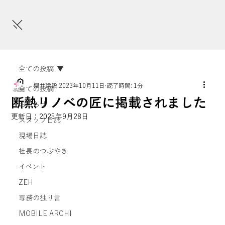
全ての投稿
櫻井建設
2023年10月11日
読了時間: 1分
全ての投稿
断熱リノベの匠に掲載されました
お知らせ
更新日：
2025年9月28日
スタッフ日誌
現場日誌
社長のつぶやき
イベント
ZEH
専務の独り言
MOBILE ARCHI