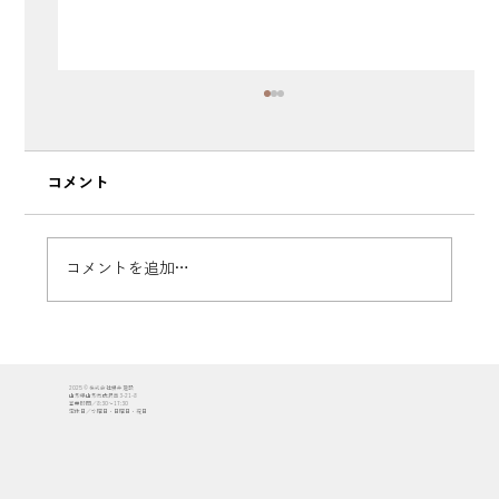
コメント
コメントを追加…
【山形市落合町】住宅展示場「やま・は
2025 © 株式会社櫻井建設
ぴ」グランドオープン！2日間で146組351
山形県山形市成沢西3-21-8
営業時間／8:30〜17:30
定休日／水曜日・日曜日・祝日
名の皆さまにご来場いただきました