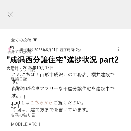
全ての投稿
櫻井建設
2025年6月21日
読了時間: 2分
全ての投稿
”成沢西分譲住宅”進捗状況 part2
お知らせ
更新日：
2025年10月15日
スタッフ日誌
こんにちは！山形市成沢西の工務店、櫻井建設で
現場日誌
す。
社長のつぶやき
山形市にバリアフリーな平屋分譲住宅を建設中で
す。

イベント
part１は
こちらから
ご覧ください。

ZEH
今回は、建て方までを書いています。
専務の独り言
MOBILE ARCHI