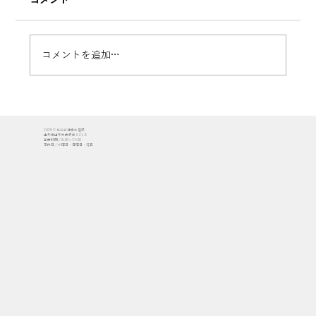
コメント
コメントを追加…
【施工レポート #2】建て方工事がスター
2025 © 株式会社櫻井建設
ト！家の骨組みが完成する3日間｜『四季
山形県山形市成沢西3-21-8
営業時間／8:30〜17:30
定休日／水曜日・日曜日・祝日
を愛で、見守り、住み継ぐ家』