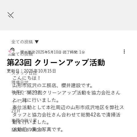
全ての投稿
櫻井建設
2025年5月10日
読了時間: 1分
全ての投稿
第23回 クリーンアップ活動
お知らせ
更新日：
2025年10月15日
スタッフ日誌
こんにちは！

現場日誌
山形市成沢の工務店、櫻井建設です。
社長のつぶやき
先日、第23回クリーンアップ活動を協力会社さん
と一緒に行いました。

イベント
奉仕活動として本社周辺の山形市成沢地区を弊社ス
ZEH
タッフと協力会社さん合わせて総勢42名で清掃活
専務の独り言
動を行いました。
活動前の集合写真です。
MOBILE ARCHI