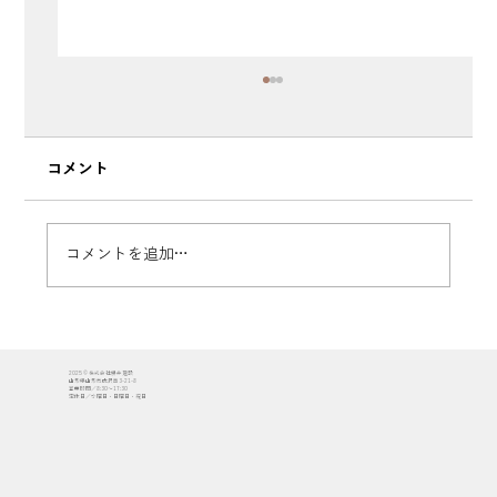
コメント
コメントを追加…
【山形市落合町】住宅展示場「やま・は
2025 © 株式会社櫻井建設
ぴ」オープニングセレモニーを開催しま
山形県山形市成沢西3-21-8
営業時間／8:30〜17:30
定休日／水曜日・日曜日・祝日
した