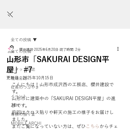
全ての投稿
櫻井建設
2025年6月20日
読了時間: 2分
全ての投稿
山形市「SAKURAI DESIGN平
お知らせ
屋」 #7
スタッフ日誌
更新日：
2025年10月15日
現場日誌
こんにちは！山形市成沢西の工務店、櫻井建設で
社長のつぶやき
す。
イベント
山形市に建築中の「SAKURAI DESIGN平屋」の進
捗です。

ZEH
前回はクロス貼りや軒天の施工の様子をお届けし
専務の独り言
ました。

MOBILE ARCHI
まだご覧になっていない方は、ぜひ
こちら
からチェ