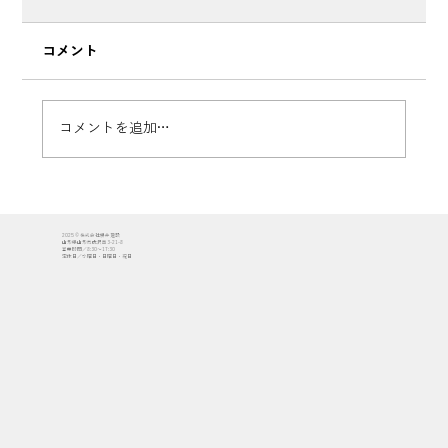
コメント
コメントを追加…
【施工レポート #2】建て方工事がスター
2025 © 株式会社櫻井建設
ト！家の骨組みが完成する3日間｜『四季
山形県山形市成沢西3-21-8
営業時間／8:30〜17:30
定休日／水曜日・日曜日・祝日
を愛で、見守り、住み継ぐ家』