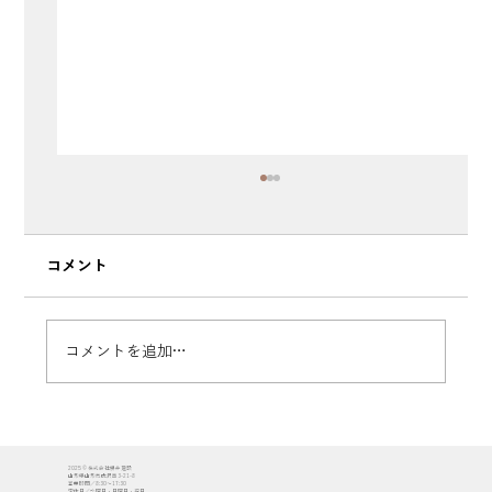
コメント
コメントを追加…
【山形市落合町】住宅展示場「やま・は
2025 © 株式会社櫻井建設
ぴ」グランドオープン！2日間で146組351
山形県山形市成沢西3-21-8
営業時間／8:30〜17:30
定休日／水曜日・日曜日・祝日