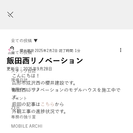
全ての投稿
櫻井建設
2025年2月2日
読了時間: 1分
全ての投稿
飯田西リノベーション
お知らせ
更新日：
2025年9月28日
スタッフ日誌
こんにちは！

現場日誌
山形市成沢西の櫻井建設です。

社長のつぶやき
飯田西にリノベーションのモデルハウスを施工中で
す。

イベント
前回の記事は
こちら
から
ZEH
外観工事の進捗状況です。
専務の独り言
MOBILE ARCHI