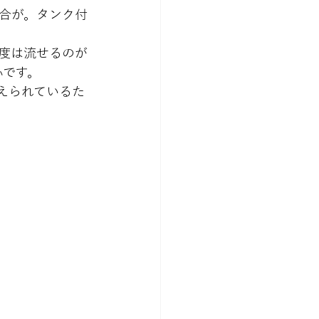
合が。タンク付
度は流せるのが
心です
。
えられているた