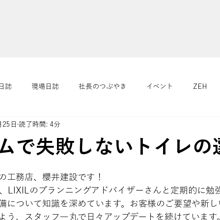
日誌
現場日誌
社長のつぶやき
イベント
ZEH
月25日
読了時間: 4分
４つの健康
リフォーム/リノベーション
さくらニュース
ムで失敗しないトイレの
の工務店、櫻井建設です！

、LIXILのプランニングアドバイザーさんと定期的に勉
備について知識を深めています。お客様のご要望や新し
よう、スタッフ一丸で日々アップデートを続けています。