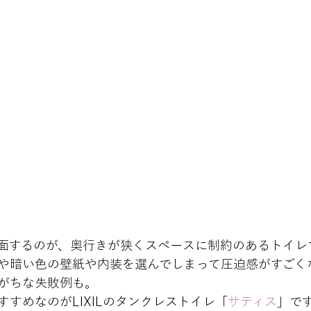
面するのが、奥行きが狭くスペースに制約のあるトイレで
や暗い色の壁紙や内装を選んでしまって圧迫感がすごく
がちな失敗例も。

すめなのがLIXILのタンクレストイレ「
サティス
」で