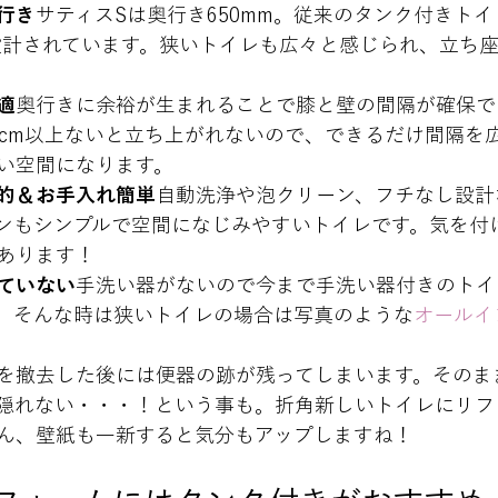
行き
サティスSは奥行き650mm。従来のタンク付きト
く設計されています。狭いトイレも広々と感じられ、立ち
適
奥行きに余裕が生まれることで膝と壁の間隔が確保で
0cm以上ないと立ち上がれないので、できるだけ間隔を
い空間になります
。
的＆お手入れ簡単
自動洗浄や泡クリーン、フチなし設計
ンもシンプルで空間になじみやすいトイレです。気を付
あります！
ていない
手洗い器がないので今まで手洗い器付きのトイ
。そんな時は狭いトイレの場合は写真のような
オールイ
を撤去した後には便器の跡が残ってしまいます。そのま
隠れない・・・！という事も。折角新しいトイレにリフ
ん、壁紙も一新すると気分もアップしますね！