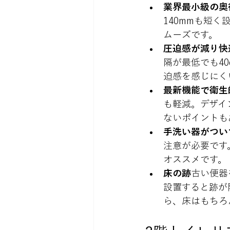
業界最小級の奥
140mmも短
ムーズです
。
圧迫感が減り快
隔が最低でも4
迫感を感じにく
最新機能で衛生
も軽減。デザイ
ないポイントも
手洗い器がつい
注意が必要です
オススメです。
床の跡
古い便器
設置すると跡が
ら、床はもちろ