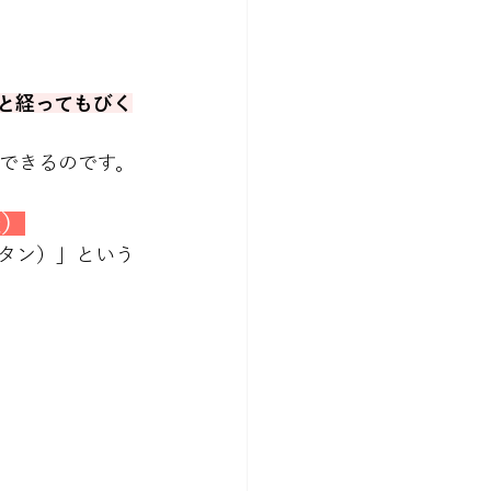
年と経ってもびく
束できるのです。
較）
タン）」という