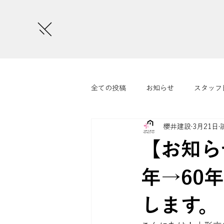
全ての投稿
お知らせ
スタッフ
櫻井建設
3月21日
さくらいまつり
コラム
【お知ら
年→60
します。