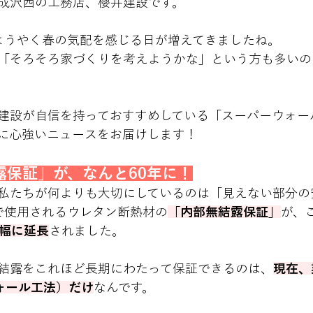
成沢西の工務店、櫻井建設です。
ようやく春の気配を感じる日が増えてきましたね。
「そろそろ家づくりを考えようかな」という方も多いの
建設が自信を持っておすすめしている「スーパーウォー
に心強いニュースをお届けします！
露保証」が、なんと60年に！
私たちが何よりも大切にしているのは「見えない部分の
で使用されるウレタン断熱材の
「内部無結露保証」
が、
大幅に延長
されました。
結露をこれほど長期にわたって保証できるのは、
現在、
ウォール工法）だけ
なんです。