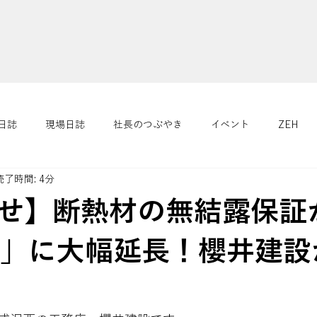
日誌
現場日誌
社長のつぶやき
イベント
ZEH
読了時間: 4分
４つの健康
リフォーム/リノベーション
さくらニュース
せ】断熱材の無結露保証が
年」に大幅延長！櫻井建設