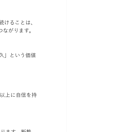
続けることは、
つながります。
久」という価値
で以上に自信を持
おります。断熱