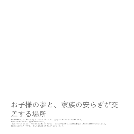
お子様の夢と、家族の安らぎが交
差する場所
山形県村山市に、お子様の「好き」をどこにいても感じられる、遊び心いっぱいの住まいが完成しました。
設計を手がけられたのは、建築家の奥野公章先生。
「庭でバスケットがしたい」「大好きな本に囲まれて学びたい」 そんなご家族の夢を、光と風が通り抜ける開放的な空間の中に形にしました。
建築家の独創的なアイデアを、一貫した自社施工で丁寧に作り上げた一軒です。