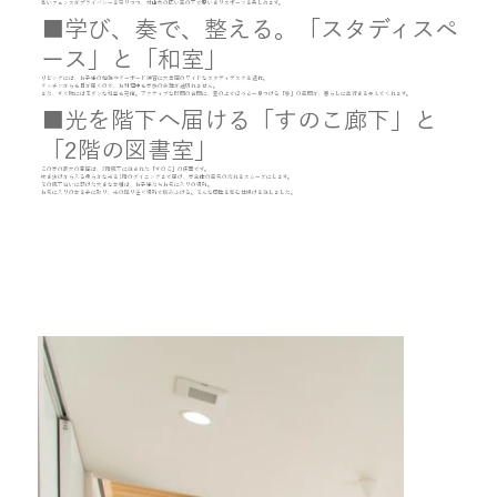
高いフェンスがプライバシーを守りつつ、村山市の広い空の下で思いきりスポーツを楽しめます。
■学び、奏で、整える。「スタディスペ
ース」と「和室」
リビングには、お子様の勉強やキーボード練習に大活躍のワイドなスタディデスクを造作。
キッチンからも目が届くので、お料理中も家族の会話が途切れません。
また、すぐ隣にはモダンな和室も完備。アクティブな時間の合間に、畳の上でほっと一息つける「静」の空間が、暮らしに奥行きを与えてくれます。
■光を階下へ届ける「すのこ廊下」と
「2階の図書室」
この家の最大の意匠は、2階廊下に施された「すのこ」の床面です。
吹き抜けから入る柔らかな光を1階のダイニングまで届け、家全体の空気の流れをスムーズにします。
その廊下沿いに設けた大きな本棚は、お子様たちお気に入りの場所。
お気に入りの本を手に取り、光の降り注ぐ場所で読みふける。そんな感性を育む仕掛けを施しました。