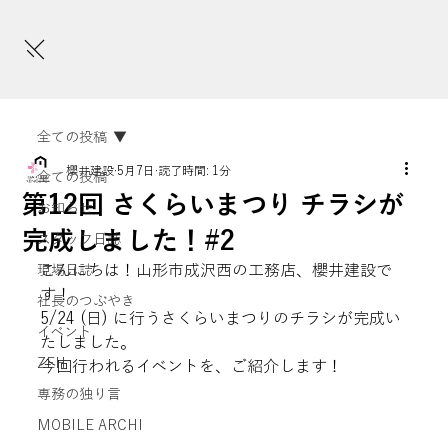
全ての投稿
櫻井建設
5月7日
読了時間: 1分
全ての投稿
第12回 さくらいまつり チラシが
お知らせ
完成しました！#2
スタッフ日誌
こんにちは！山形市成沢西の工務店、櫻井建設で
現場日誌
す！
社長のつぶやき
5/24 (日) に行うさくらいまつりのチラシが完成い
イベント
たしました。
ZEH
今回行われるイベントを、ご紹介します！
専務の独り言
MOBILE ARCHI