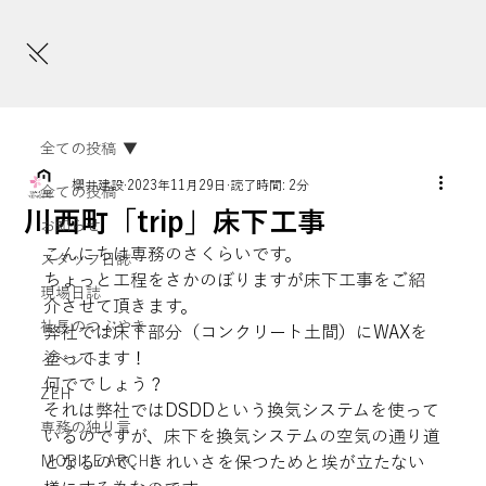
全ての投稿
櫻井建設
2023年11月29日
読了時間: 2分
全ての投稿
川西町「trip」床下工事
お知らせ
こんにちは専務のさくらいです。
スタッフ日誌
ちょっと工程をさかのぼりますが床下工事をご紹
現場日誌
介させて頂きます。
社長のつぶやき
弊社では床下部分（コンクリート土間）にWAXを
塗ってます！
イベント
何ででしょう？
ZEH
それは弊社ではDSDDという換気システムを使って
専務の独り言
いるのですが、床下を換気システムの空気の通り道
MOBILE ARCHI
となるので、きれいさを保つためと埃が立たない