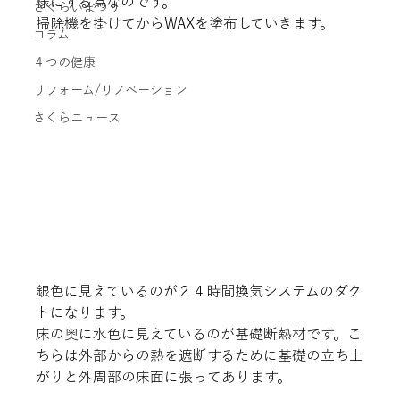
様にする為なのです。
さくらいまつり
掃除機を掛けてからWAXを塗布していきます。
コラム
４つの健康
リフォーム/リノベーション
さくらニュース
銀色に見えているのが２４時間換気システムのダク
トになります。
床の奥に水色に見えているのが基礎断熱材です。こ
ちらは外部からの熱を遮断するために基礎の立ち上
がりと外周部の床面に張ってあります。