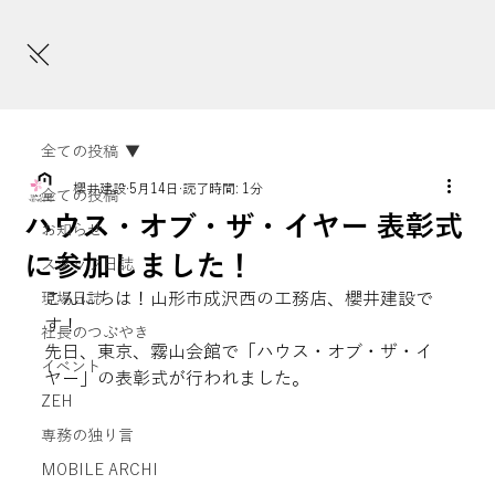
全ての投稿
櫻井建設
5月14日
読了時間: 1分
全ての投稿
ハウス・オブ・ザ・イヤー 表彰式
お知らせ
に参加しました！
スタッフ日誌
こんにちは！山形市成沢西の工務店、櫻井建設で
現場日誌
す！
社長のつぶやき
先日、東京、霧山会館で「ハウス・オブ・ザ・イ
イベント
ヤー」の表彰式が行われました。
ZEH
専務の独り言
MOBILE ARCHI