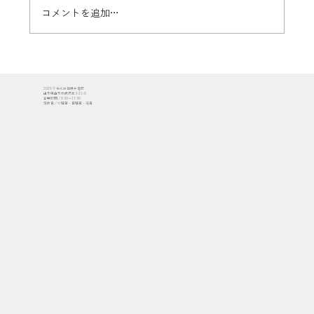
コメントを追加…
【山形市落合町】住宅展示場「やま・は
2025 © 株式会社櫻井建設
ぴ」オープニングセレモニーを開催しま
山形県山形市成沢西3-21-8
営業時間／8:30〜17:30
定休日／水曜日・日曜日・祝日
した