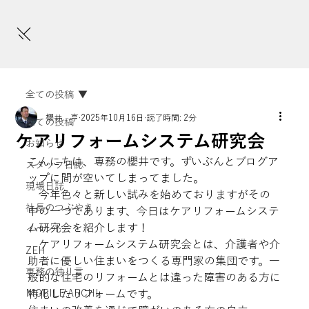
全ての投稿
櫻井 亨
2025年10月16日
読了時間: 2分
全ての投稿
ケアリフォームシステム研究会
お知らせ
こんにちは、専務の櫻井です。ずいぶんとブログア
スタッフ日誌
ップに間が空いてしまってました。
現場日誌
　今年色々と新しい試みを始めておりますがその
社長のつぶやき
中の一つであります、今日はケアリフォームシステ
ム研究会を紹介します！
イベント
　ケアリフォームシステム研究会とは、介護者や介
ZEH
助者に優しい住まいをつくる専門家の集団です。一
専務の独り言
般的な住宅のリフォームとは違った障害のある方に
MOBILE ARCHI
特化したリフォームです。