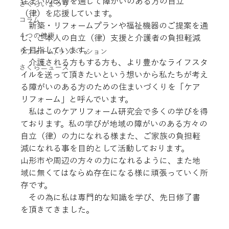
住まいの改善を通じて障がいのある方の自立
さくらいまつり
（律）を応援しています。
コラム
　新築・リフォームプランや福祉機器のご提案を通
４つの健康
じ、ご本人の自立（律）支援と介護者の負担軽減
を目指しています。
リフォーム/リノベーション
　介護される方もする方も、より豊かなライフスタ
さくらニュース
イルを送って頂きたいという想いから私たちが考え
る障がいのある方のための住まいづくりを「ケア
リフォーム」と呼んでいます。
　私はこのケアリフォーム研究会で多くの学びを得
ております。私の学びが地域の障がいのある方々の
自立（律）の力になれる様また、ご家族の負担軽
減になれる事を目的として活動しております。
山形市や周辺の方々の力になれるように、また地
域に無くてはならぬ存在になる様に頑張っていく所
存です。
　その為に私は専門的な知識を学び、先日修了書
を頂きてきました。