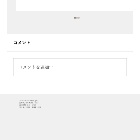
コメント
コメントを追加…
若葉町に建つ暖涼の家 土台取付
2025 © 株式会社櫻井建設
山形県山形市成沢西3-21-8
営業時間／8:30〜17:30
定休日／水曜日・日曜日・祝日