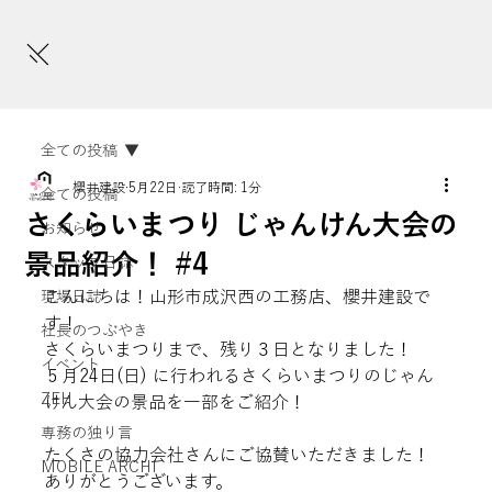
全ての投稿
櫻井建設
5月22日
読了時間: 1分
全ての投稿
さくらいまつり じゃんけん大会の
お知らせ
景品紹介！ #4
スタッフ日誌
こんにちは！山形市成沢西の工務店、櫻井建設で
現場日誌
す！
社長のつぶやき
さくらいまつりまで、残り３日となりました！
イベント
５月24日(日) に行われるさくらいまつりのじゃん
ZEH
けん大会の景品を一部をご紹介！
専務の独り言
たくさの協力会社さんにご協賛いただきました！
MOBILE ARCHI
ありがとうございます。