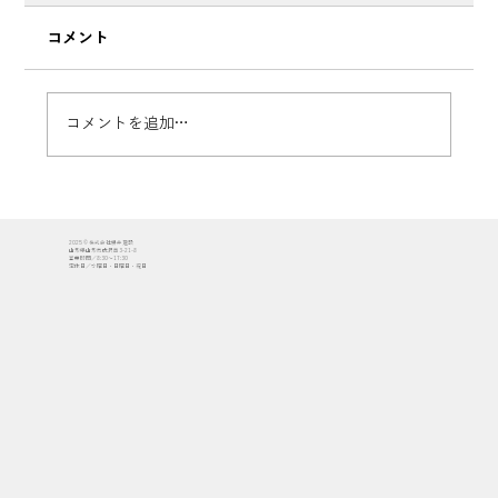
コメント
コメントを追加…
【イベント開催レポ】大盛況！シェルタ
2025 © 株式会社櫻井建設
ーインクルーシブプレイス コパルで「子
山形県山形市成沢西3-21-8
営業時間／8:30〜17:30
定休日／水曜日・日曜日・祝日
ども上棟式」を開催しました！